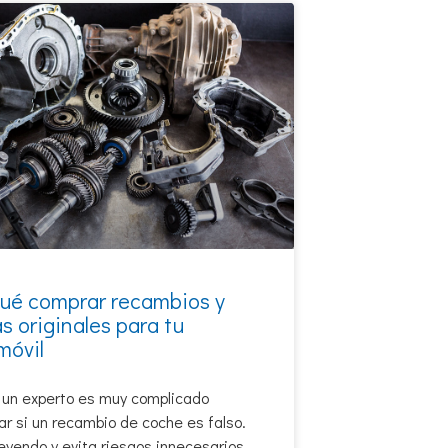
qué comprar recambios y
s originales para tu
móvil
 un experto es muy complicado
r si un recambio de coche es falso.
eyendo y evita riesgos innecesarios