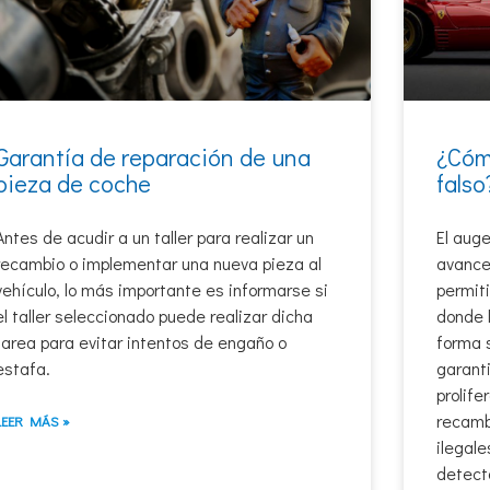
Garantía de reparación de una
¿Cóm
pieza de coche
falso
Antes de acudir a un taller para realizar un
El auge
recambio o implementar una nueva pieza al
avance
vehículo, lo más importante es informarse si
permiti
el taller seleccionado puede realizar dicha
donde 
tarea para evitar intentos de engaño o
forma s
estafa.
garanti
prolif
recambi
LEER MÁS »
ilegal
detecta