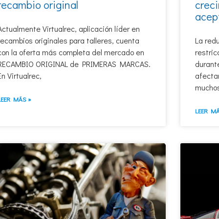
recambio original
creci
acept
Actualmente Virtualrec, aplicación líder en
recambios originales para talleres, cuenta
La redu
con la oferta más completa del mercado en
restric
RECAMBIO ORIGINAL de PRIMERAS MARCAS.
durant
En Virtualrec,
afecta
mucho
LEER MÁS »
LEER MÁ