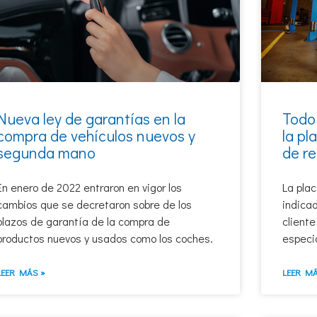
Nueva ley de garantías en la
Todo
compra de vehículos nuevos y
la pl
segunda mano
de r
En enero de 2022 entraron en vigor los
La plac
cambios que se decretaron sobre de los
indicad
plazos de garantía de la compra de
cliente
productos nuevos y usados como los coches.
especi
LEER MÁS »
LEER MÁ