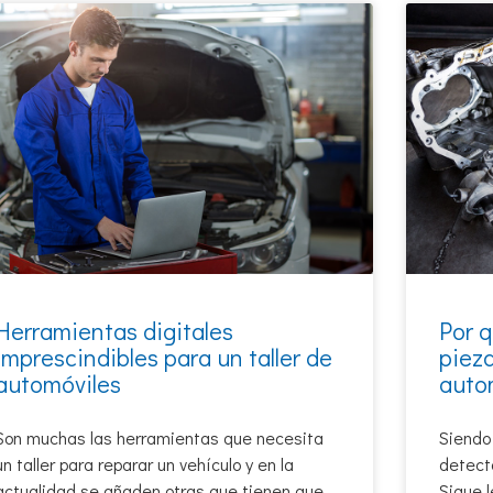
Herramientas digitales
Por 
imprescindibles para un taller de
pieza
automóviles
auto
Son muchas las herramientas que necesita
Siendo
un taller para reparar un vehículo y en la
detecta
actualidad se añaden otras que tienen que
Sigue l