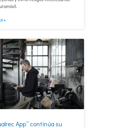
utomóvil.
S »
ualrec App” continúa su